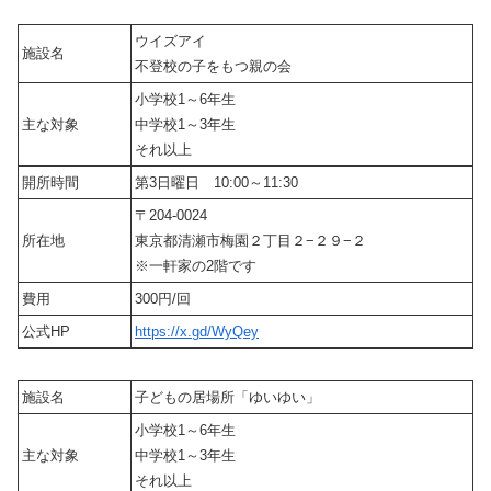
ウイズアイ
施設名
不登校の子をもつ親の会
小学校1～6年生
主な対象
中学校1～3年生
それ以上
開所時間
第3日曜日 10:00～11:30
〒204-0024
所在地
東京都清瀬市梅園２丁目２−２９−２
※一軒家の2階です
費用
300円/回
公式HP
https://x.gd/WyQey
施設名
子どもの居場所「ゆいゆい」
小学校1～6年生
主な対象
中学校1～3年生
それ以上