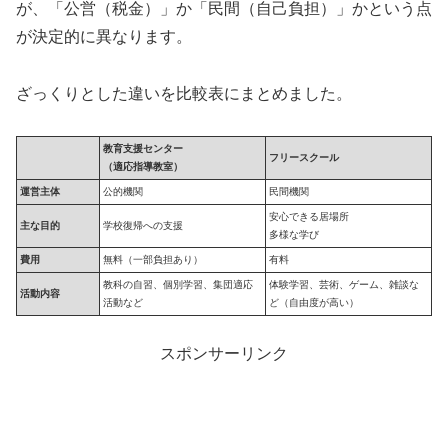
が、「公営（税金）」か「民間（自己負担）」かという点
が決定的に異なります。
ざっくりとした違いを比較表にまとめました。
教育支援センター
フリースクール
（適応指導教室）
運営主体
公的機関
民間機関
安心できる居場所
主な目的
学校復帰への支援
多様な学び
費用
無料（一部負担あり）
有料
教科の自習、個別学習、集団適応
体験学習、芸術、ゲーム、雑談な
活動内容
活動など
ど（自由度が高い）
スポンサーリンク