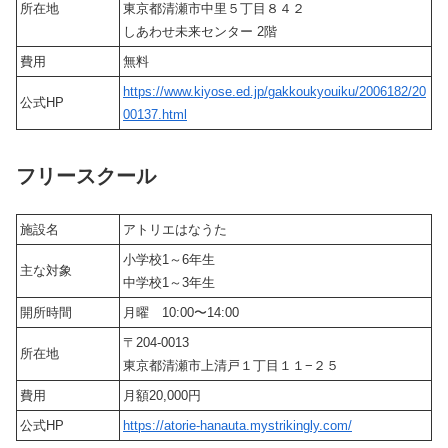
所在地
東京都清瀬市中里５丁目８４２
しあわせ未来センター 2階
費用
無料
https://www.kiyose.ed.jp/gakkoukyouiku/2006182/20
公式HP
00137.html
フリースクール
施設名
アトリエはなうた
小学校1～6年生
主な対象
中学校1～3年生
開所時間
月曜 10:00〜14:00
〒204-0013
所在地
東京都清瀬市上清戸１丁目１１−２５
費用
月額20,000円
公式HP
https://atorie-hanauta.mystrikingly.com/