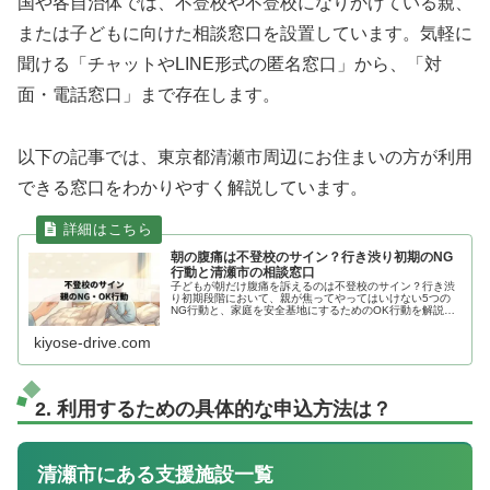
国や各自治体では、不登校や不登校になりかけている親、
または子どもに向けた相談窓口を設置しています。気軽に
聞ける「チャットやLINE形式の匿名窓口」から、「対
面・電話窓口」まで存在します。
以下の記事では、東京都清瀬市周辺にお住まいの方が利用
できる窓口をわかりやすく解説しています。
朝の腹痛は不登校のサイン？行き渋り初期のNG
行動と清瀬市の相談窓口
子どもが朝だけ腹痛を訴えるのは不登校のサイン？行き渋
り初期段階において、親が焦ってやってはいけない5つの
NG行動と、家庭を安全基地にするためのOK行動を解説。
教員の心理に配慮したスマートな学校連絡のコツや、地域
の相談窓口も紹介します。
kiyose-drive.com
2. 利用するための具体的な申込方法は？
清瀬市にある支援施設一覧