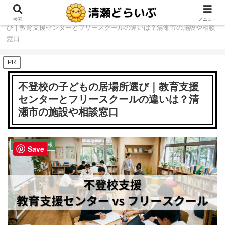
ホーム
暮らし・地域情報
不登校の子どもの居場所選
検索
メニュー
び｜教育支援センターとフリースクールの違いは？清瀬市の施設や相談
窓口
PR
不登校の子どもの居場所選び｜教育支援
センターとフリースクールの違いは？清
瀬市の施設や相談窓口
暮らし・地域情報
Save