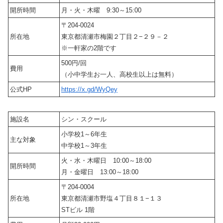
開所時間
月・火・木曜 9:30～15:00
〒204-0024
所在地
東京都清瀬市梅園２丁目２−２９－２
※一軒家の2階です
500円/回
費用
（小中学生お一人、高校生以上は無料）
公式HP
https://x.gd/WyQey
施設名
シン・スクール
小学校1～6年生
主な対象
中学校1～3年生
火・水・木曜日 10:00～18:00
開所時間
月・金曜日 13:00～18:00
〒204-0004
所在地
東京都清瀬市野塩４丁目８１−１３
STビル 1階