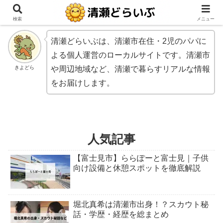
検索
メニュー
清瀬どらいぶは、清瀬市在住・2児のパパに
よる個人運営のローカルサイトです。清瀬市
きよどら
や周辺地域など、清瀬で暮らすリアルな情報
をお届けします。
人気記事
【富士見市】ららぽーと富士見｜子供
向け設備と休憩スポットを徹底解説
堀北真希は清瀬市出身！？スカウト秘
話・学歴・経歴を総まとめ