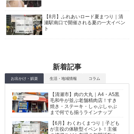
【8月】ふれあいロード夏まつり｜清
瀬駅南口で開催される夏の一大イベン
ト
新着記事
お出かけ・娯楽
生活・地域情報
コラム
【清瀬市】肉の大丸｜A4・A5黒
毛和牛が並ぶ老舗精肉店！すき
焼き・ステーキ・しゃぶしゃぶ
まで何でも揃うラインナップ
【6月】わくわくまつり｜子ども
が主役の体験型イベント！主催