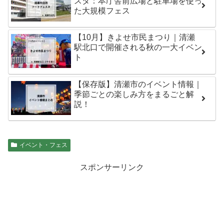
スタ：本庁舎前広場と駐車場を使っ
た大規模フェス
【10月】きよせ市民まつり｜清瀬
駅北口で開催される秋の一大イベン
ト
【保存版】清瀬市のイベント情報｜
季節ごとの楽しみ方をまるごと解
説！
イベント・フェス
スポンサーリンク