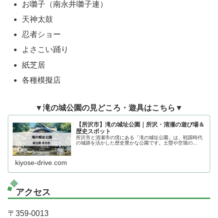
お囃子（南永井囃子連）
天神太鼓
忍者ショー
よさこい踊り
紙芝居
各種模擬店
▼滝の城公園の見どころ・遊具はこちら▼
【所沢市】滝の城址公園｜所沢・清瀬の遊び場＆
歴史スポット
所沢市と清瀬市の境にある「滝の城址公園」は、戦国時代
の城跡を活かした歴史豊かな公園です。土塁や空堀の...
kiyose-drive.com
アクセス
〒359-0013