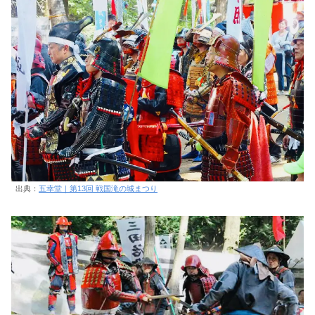
出典：
五幸堂｜第13回 戦国滝の城まつり