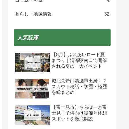
コラム・考察
4
暮らし・地域情報
32
人気記事
【8月】ふれあいロード夏
まつり｜清瀬駅南口で開催
される夏の一大イベント
堀北真希は清瀬市出身！？
スカウト秘話・学歴・経歴
を総まとめ
【富士見市】ららぽーと富
士見｜子供向け設備と休憩
スポットを徹底解説