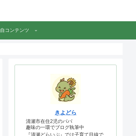
自コンテンツ
きよどら
清瀬市在住2児のパパ
趣味の一環でブログ執筆中
『清瀬どらいぶ』では子育て目線で