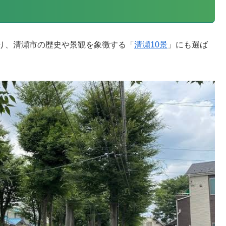
り、清瀬市の歴史や景観を象徴する「
清瀬10景
」にも選ば