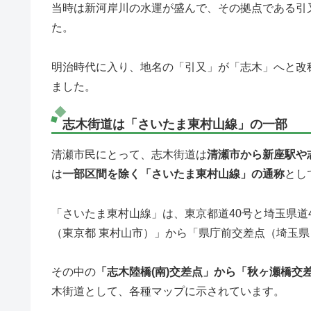
当時は新河岸川の水運が盛んで、その拠点である引
た。
明治時代に入り、地名の「引又」が「志木」へと改
ました。
志木街道は「さいたま東村山線」の一部
清瀬市民にとって、志木街道は
清瀬市から新座駅や
は
一部区間を除く「さいたま東村山線」の通称
とし
「さいたま東村山線」は、東京都道40号と埼玉県道
（東京都 東村山市）」から「県庁前交差点（埼玉県
その中の
「志木陸橋(南)交差点」から「秋ヶ瀬橋交
木街道として、各種マップに示されています。