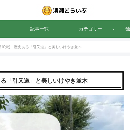
記事一覧
カテゴリー
独
瀬10景)｜歴史ある「引又道」と美しいけやき並木
史ある「引又道」と美しいけやき並木